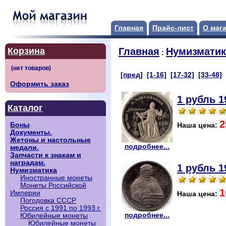
Главная
Прайс-лист
О маг
Корзина
Главная
Нумизматик
:
[пред]
[1-16]
[17-32]
[33-48]
Оформить заказ
1 рубль 1
Каталог
2
Боны
Наша цена:
Документы.
Жетоны и настольные
подробнее...
медали.
Запчасти к знакам и
наградам.
1 рубль 1
Нумизматика
Иностранные монеты
Монеты Российской
1
Империи
Наша цена:
Погодовка СССР
Россия с 1991 по 1993 г.
подробнее...
Юбилейные монеты
Юбилейные монеты