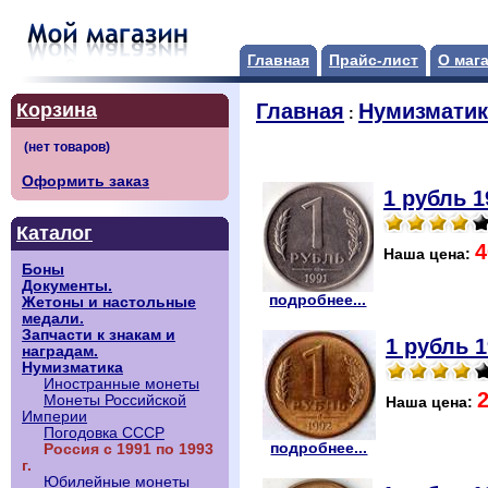
Главная
Прайс-лист
О маг
Корзина
Главная
Нумизматик
:
Оформить заказ
1 рубль 1
Каталог
4
Наша цена:
Боны
Документы.
подробнее...
Жетоны и настольные
медали.
Запчасти к знакам и
1 рубль 1
наградам.
Нумизматика
Иностранные монеты
Монеты Российской
Наша цена:
Империи
Погодовка СССР
подробнее...
Россия с 1991 по 1993
г.
Юбилейные монеты