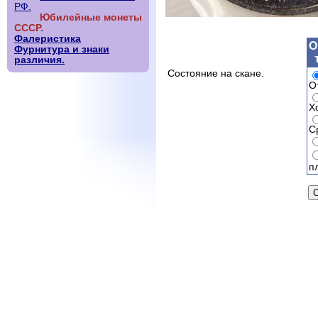
РФ.
Юбилейные монеты
СССР.
Фалеристика
О
Фурнитура и знаки
различия.
Состояние на скане.
О
Х
С
п