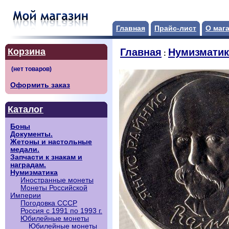
Главная
Прайс-лист
О маг
Корзина
Главная
Нумизматик
:
Оформить заказ
Каталог
Боны
Документы.
Жетоны и настольные
медали.
Запчасти к знакам и
наградам.
Нумизматика
Иностранные монеты
Монеты Российской
Империи
Погодовка СССР
Россия с 1991 по 1993 г.
Юбилейные монеты
Юбилейные монеты