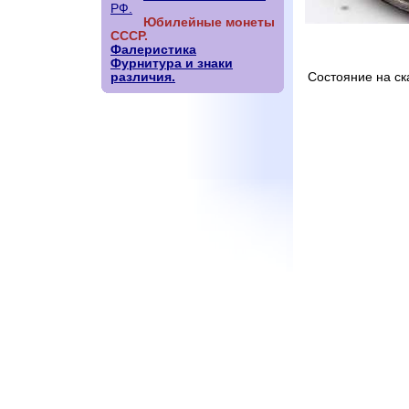
РФ.
Юбилейные монеты
СССР.
Фалеристика
Фурнитура и знаки
различия.
Состояние на ск