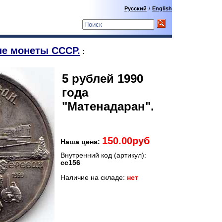
Русский
/
English
е монеты СССР.
:
5 рублей 1990
года
"Матенадаран".
150.00руб
Наша цена:
Внутренний код (артикул):
сс156
Наличие на складе:
нет