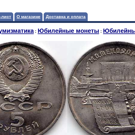
-лист
О магазине
Доставка и оплата
умизматика
Юбилейные монеты
Юбилейны
:
: