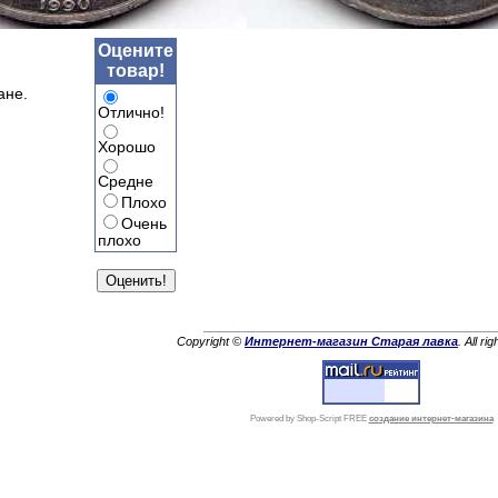
Оцените
товар!
ане.
Отлично!
Хорошо
Средне
Плохо
Очень
плохо
Copyright ©
Интернет-магазин Старая лавка
. All ri
Powered by Shop-Script FREE
создание интернет-магазина