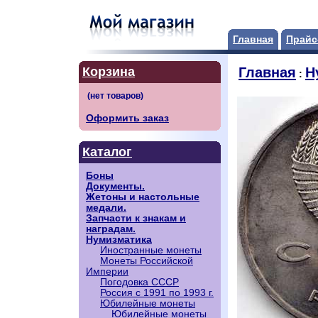
Главная
Прайс
Корзина
Главная
Н
:
Оформить заказ
Каталог
Боны
Документы.
Жетоны и настольные
медали.
Запчасти к знакам и
наградам.
Нумизматика
Иностранные монеты
Монеты Российской
Империи
Погодовка СССР
Россия с 1991 по 1993 г.
Юбилейные монеты
Юбилейные монеты