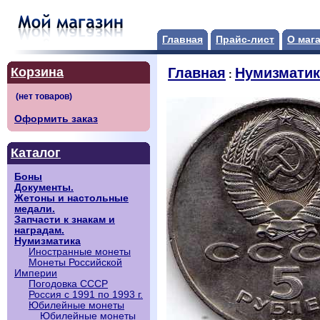
Главная
Прайс-лист
О маг
Корзина
Главная
Нумизматик
:
Оформить заказ
Каталог
Боны
Документы.
Жетоны и настольные
медали.
Запчасти к знакам и
наградам.
Нумизматика
Иностранные монеты
Монеты Российской
Империи
Погодовка СССР
Россия с 1991 по 1993 г.
Юбилейные монеты
Юбилейные монеты