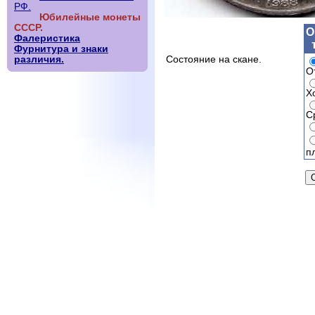
РФ.
Юбилейные монеты
СССР.
О
Фалеристика
Фурнитура и знаки
различия.
Состояние на скане.
О
Х
С
п