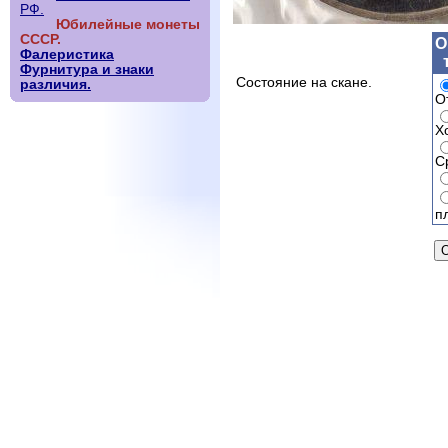
РФ.
Юбилейные монеты
СССР.
О
Фалеристика
Фурнитура и знаки
Состояние на скане.
различия.
О
Х
С
п