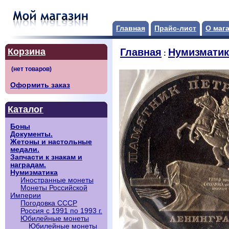
Главная
Прайс-лист
О маг
Корзина
Главная
Нумизматик
:
Оформить заказ
Каталог
Боны
Документы.
Жетоны и настольные
медали.
Запчасти к знакам и
наградам.
Нумизматика
Иностранные монеты
Монеты Российской
Империи
Погодовка СССР
Россия с 1991 по 1993 г.
Юбилейные монеты
Юбилейные монеты