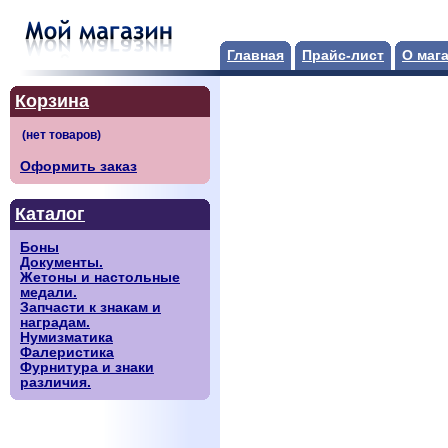
Главная
Прайс-лист
О маг
Корзина
Оформить заказ
Каталог
Боны
Документы.
Жетоны и настольные
медали.
Запчасти к знакам и
наградам.
Нумизматика
Фалеристика
Фурнитура и знаки
различия.