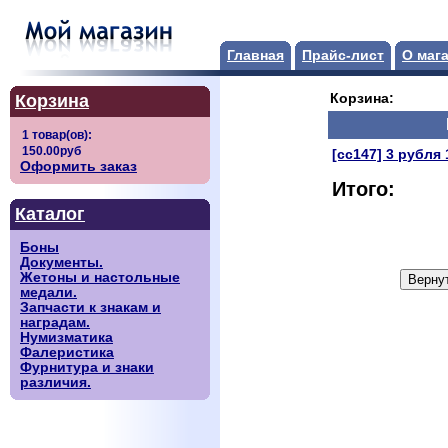
Главная
Прайс-лист
О маг
Корзина
Корзина:
[сс147] 3 рубля
Оформить заказ
Итого:
Каталог
Боны
Документы.
Жетоны и настольные
медали.
Запчасти к знакам и
наградам.
Нумизматика
Фалеристика
Фурнитура и знаки
различия.