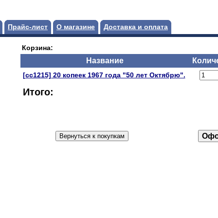
Прайс-лист
О магазине
Доставка и оплата
Корзина:
Название
Колич
[сс1215] 20 копеек 1967 года "50 лет Октябрю".
Итого: