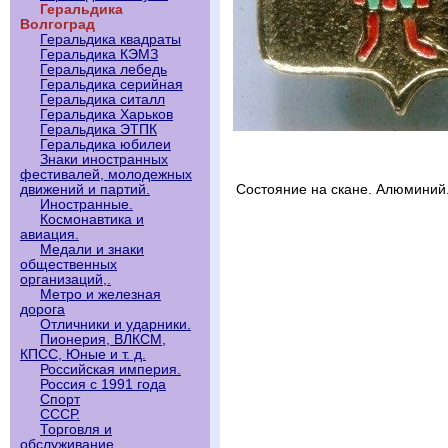
Геральдика
Волгоград
Геральдика квадраты
Геральдика КЭМЗ
Геральдика лебедь
Геральдика серийная
Геральдика ситалл
Геральдика Харьков
Геральдика ЭТПК
Геральдика юбилеи
Знаки иностранных
фестивалей, молодежных
движений и партий.
Состояние на скане. Алюминий
Иностранные.
Космонавтика и
авиация.
Медали и знаки
общественных
организаций,.
Метро и железная
дорога
Отличники и ударники.
Пионерия, ВЛКСМ,
КПСС, Юные и т. д.
Российская империя.
Россия с 1991 года
Спорт
СССР.
Торговля и
обслуживание