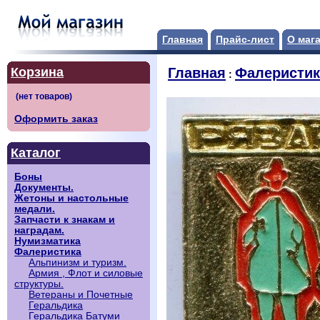
Главная
Прайс-лист
О маг
Корзина
Главная
Фалеристик
:
Оформить заказ
Каталог
Боны
Документы.
Жетоны и настольные
медали.
Запчасти к знакам и
наградам.
Нумизматика
Фалеристика
Альпинизм и туризм.
Армия , Флот и силовые
структуры.
Ветераны и Почетные
Геральдика
Геральдика Батуми