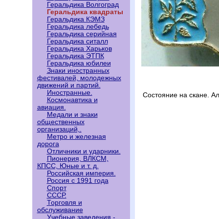
Геральдика Волгоград
Геральдика квадраты
Геральдика КЭМЗ
Геральдика лебедь
Геральдика серийная
Геральдика ситалл
Геральдика Харьков
Геральдика ЭТПК
Геральдика юбилеи
Знаки иностранных
фестивалей, молодежных
движений и партий.
Иностранные.
Состояние на скане. А
Космонавтика и
авиация.
Медали и знаки
общественных
организаций,.
Метро и железная
дорога
Отличники и ударники.
Пионерия, ВЛКСМ,
КПСС, Юные и т. д.
Российская империя.
Россия с 1991 года
Спорт
СССР.
Торговля и
обслуживание
Учебные заведения -