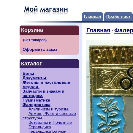
Главная
Прайс-лист
Корзина
Главная
Фалер
:
Оформить заказ
Каталог
Боны
Документы.
Жетоны и настольные
медали.
Запчасти к знакам и
наградам.
Нумизматика
Фалеристика
Альпинизм и туризм.
Армия , Флот и силовые
структуры.
Ветераны и Почетные
Геральдика
Геральдика Батуми