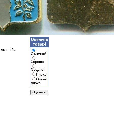
Оцените
товар!
люминий.
Отлично!
Хорошо
Средне
Плохо
Очень
плохо