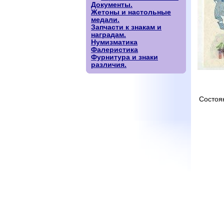
Документы.
Жетоны и настольные
медали.
Запчасти к знакам и
наградам.
Нумизматика
Фалеристика
Фурнитура и знаки
различия.
Состоя