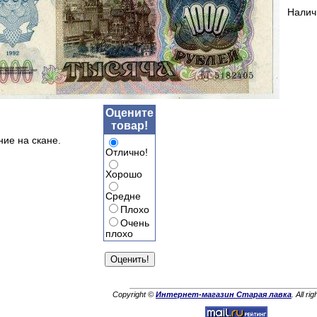
Налич
Оцените
товар!
ние на скане.
Отлично!
Хорошо
Средне
Плохо
Очень
плохо
Copyright ©
Интернет-магазин Старая лавка
. All ri