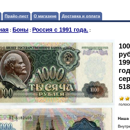
Прайс-лист
О магазине
Доставка и оплата
ная
Боны
Россия с 1991 года.
:
:
:
100
ру
199
год
се
518
голос
Наша 
Внутр