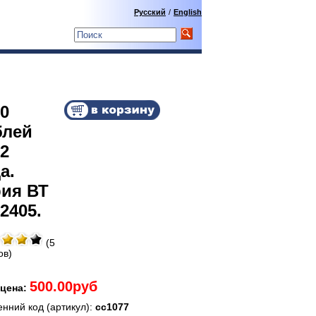
Русский
/
English
0
блей
2
а.
рия ВТ
2405.
(5
ов)
500.00руб
цена:
енний код (артикул):
сс1077