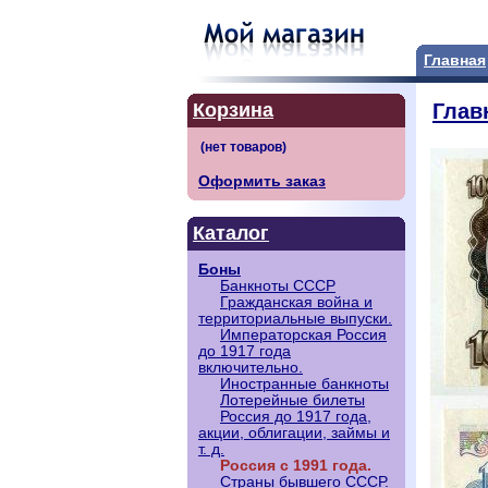
Главная
Корзина
Глав
Оформить заказ
Каталог
Боны
Банкноты СССР
Гражданская война и
территориальные выпуски.
Императорская Россия
до 1917 года
включительно.
Иностранные банкноты
Лотерейные билеты
Россия до 1917 года,
акции, облигации, займы и
т. д.
Россия с 1991 года.
Страны бывшего СССР.