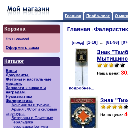
Главная
Прайс-лист
О маг
Корзина
Главная
Фалеристик
:
[пред]
[1-16]
...
[81-96]
[97
Оформить заказ
Знак "Тамб
Мытищинск
Каталог
Боны
30
Наша цена:
Документы.
Жетоны и настольные
медали.
Запчасти к знакам и
подробнее...
наградам.
Нумизматика
Знак "Тих
Фалеристика
Альпинизм и туризм.
Армия , Флот и силовые
4
структуры.
Наша цена:
Ветераны и Почетные
Геральдика
Геральдика Батуми