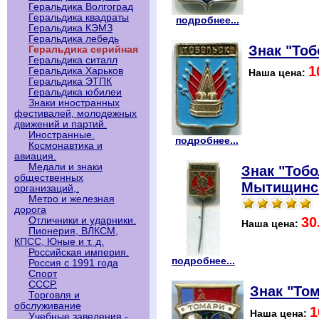
Геральдика Волгоград
Геральдика квадраты
подробнее...
Геральдика КЭМЗ
Геральдика лебедь
Знак "Тоб
Геральдика серийная
Геральдика ситалл
1
Геральдика Харьков
Наша цена:
Геральдика ЭТПК
Геральдика юбилеи
Знаки иностранных
фестивалей, молодежных
движений и партий.
Иностранные.
подробнее...
Космонавтика и
авиация.
Медали и знаки
Знак "Тобо
общественных
Мытищинск
организаций,.
Метро и железная
дорога
30
Отличники и ударники.
Наша цена:
Пионерия, ВЛКСМ,
КПСС, Юные и т. д.
Российская империя.
подробнее...
Россия с 1991 года
Спорт
СССР.
Знак "Том
Торговля и
обслуживание
1
Наша цена:
Учебные заведения -