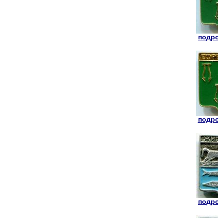
подро
подро
подро