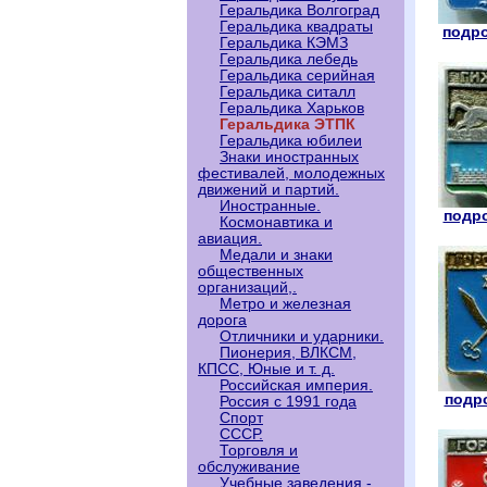
Геральдика Волгоград
Геральдика квадраты
подро
Геральдика КЭМЗ
Геральдика лебедь
Геральдика серийная
Геральдика ситалл
Геральдика Харьков
Геральдика ЭТПК
Геральдика юбилеи
Знаки иностранных
фестивалей, молодежных
движений и партий.
Иностранные.
подро
Космонавтика и
авиация.
Медали и знаки
общественных
организаций,.
Метро и железная
дорога
Отличники и ударники.
Пионерия, ВЛКСМ,
КПСС, Юные и т. д.
Российская империя.
подро
Россия с 1991 года
Спорт
СССР.
Торговля и
обслуживание
Учебные заведения -