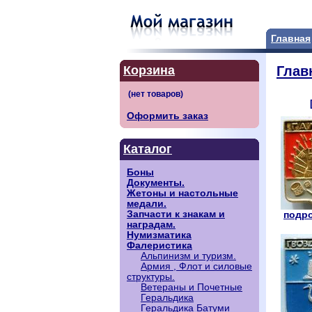
Главная
Корзина
Глав
Оформить заказ
Каталог
Боны
Документы.
Жетоны и настольные
медали.
Запчасти к знакам и
подро
наградам.
Нумизматика
Фалеристика
Альпинизм и туризм.
Армия , Флот и силовые
структуры.
Ветераны и Почетные
Геральдика
Геральдика Батуми