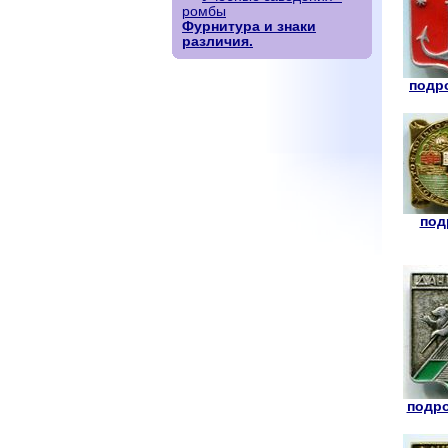
ромбы
Фурнитура и знаки
различия.
подро
под
подро