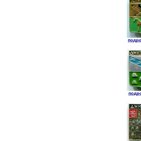
подро
подро