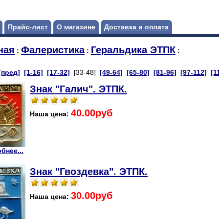
Прайс-лист
О магазине
Доставка и оплата
ная
Фалеристика
Геральдика ЭТПК
:
:
:
[пред]
[1-16]
[17-32]
[33-48]
[49-64]
[65-80]
[81-96]
[97-112]
[1
Знак "Галич". ЭТПК.
40.00руб
Наша цена:
бнее...
Знак "Гвоздевка". ЭТПК.
30.00руб
Наша цена: