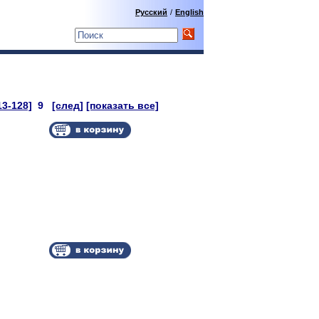
Русский
/
English
13-128]
9
[след]
[показать все]