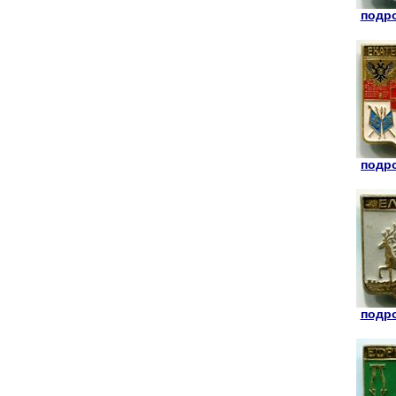
подро
подро
подро